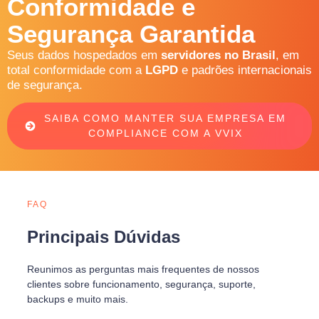
Conformidade e
Segurança Garantida
Seus dados hospedados em
servidores no Brasil
, em
total conformidade com a
LGPD
e padrões internacionais
de segurança.
SAIBA COMO MANTER SUA EMPRESA EM
COMPLIANCE COM A VVIX
FAQ
Principais Dúvidas
Reunimos as perguntas mais frequentes de nossos
clientes sobre funcionamento, segurança, suporte,
backups e muito mais.